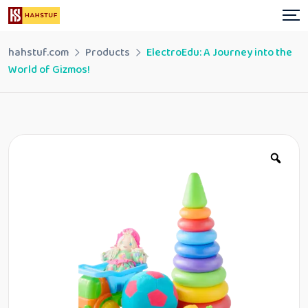
Skip
to
content
hahstuf.com
Products
ElectroEdu: A Journey into the
World of Gizmos!
Zoo