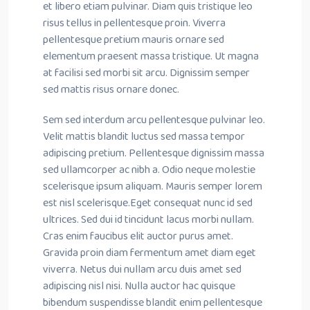
et libero etiam pulvinar. Diam quis tristique leo
risus tellus in pellentesque proin. Viverra
pellentesque pretium mauris ornare sed
elementum praesent massa tristique. Ut magna
at facilisi sed morbi sit arcu. Dignissim semper
sed mattis risus ornare donec.
Sem sed interdum arcu pellentesque pulvinar leo.
Velit mattis blandit luctus sed massa tempor
adipiscing pretium. Pellentesque dignissim massa
sed ullamcorper ac nibh a. Odio neque molestie
scelerisque ipsum aliquam. Mauris semper lorem
est nisl scelerisque.Eget consequat nunc id sed
ultrices. Sed dui id tincidunt lacus morbi nullam.
Cras enim faucibus elit auctor purus amet.
Gravida proin diam fermentum amet diam eget
viverra. Netus dui nullam arcu duis amet sed
adipiscing nisl nisi. Nulla auctor hac quisque
bibendum suspendisse blandit enim pellentesque