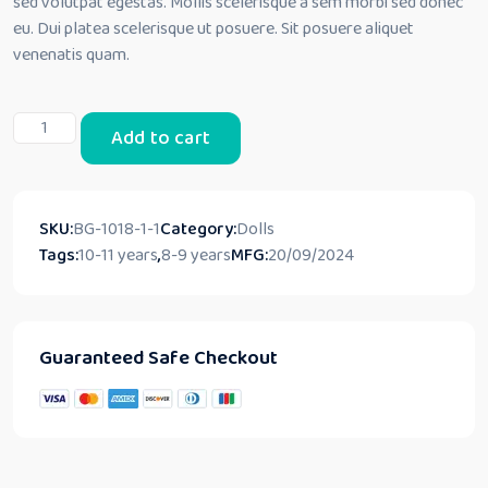
sed volutpat egestas. Mollis scelerisque a sem morbi sed donec
eu. Dui platea scelerisque ut posuere. Sit posuere aliquet
venenatis quam.
ElectroEdu:
Add to cart
A
Journey
into
the
SKU:
BG-1018-1-1
Category:
Dolls
World
Tags:
10-11 years
,
8-9 years
MFG:
20/09/2024
of
Gizmos!
quantity
Guaranteed Safe Checkout