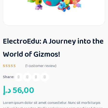
ElectroEdu: A Journey into the
World of Gizmos!
(
1
customer review)
Rated
1
4.00
Share:
out of 5
based
د.إ
56,00
on
custome
r rating
Lorem ipsum dolor sit amet consectetur. Nunc sit morbi turpis