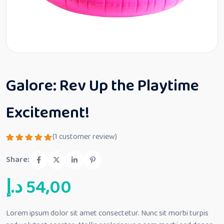
Galore: Rev Up the Playtime
Excitement!
(
1
customer review)
Rated
1
5.00
out
Share:
of 5
based
د.إ
54,00
on
customer
rating
Lorem ipsum dolor sit amet consectetur. Nunc sit morbi turpis