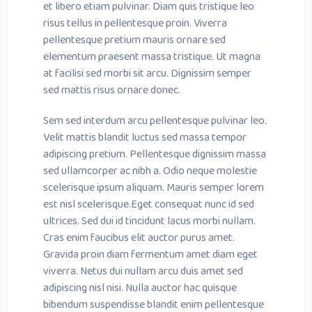
et libero etiam pulvinar. Diam quis tristique leo
risus tellus in pellentesque proin. Viverra
pellentesque pretium mauris ornare sed
elementum praesent massa tristique. Ut magna
at facilisi sed morbi sit arcu. Dignissim semper
sed mattis risus ornare donec.
Sem sed interdum arcu pellentesque pulvinar leo.
Velit mattis blandit luctus sed massa tempor
adipiscing pretium. Pellentesque dignissim massa
sed ullamcorper ac nibh a. Odio neque molestie
scelerisque ipsum aliquam. Mauris semper lorem
est nisl scelerisque.Eget consequat nunc id sed
ultrices. Sed dui id tincidunt lacus morbi nullam.
Cras enim faucibus elit auctor purus amet.
Gravida proin diam fermentum amet diam eget
viverra. Netus dui nullam arcu duis amet sed
adipiscing nisl nisi. Nulla auctor hac quisque
bibendum suspendisse blandit enim pellentesque