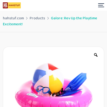
Skip
to
content
hahstuf.com
Products
Galore: Rev Up the Playtime
Excitement!
Zoo