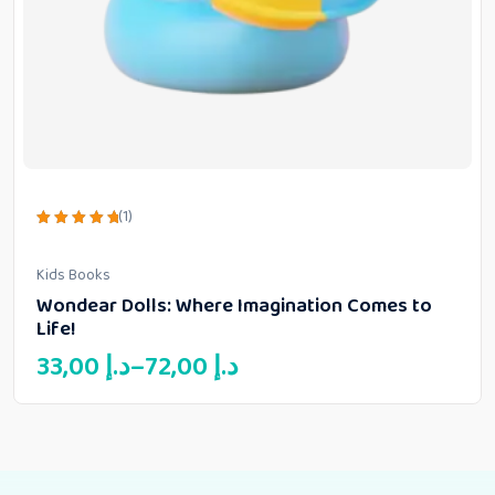
(1)
Rated
5.00
out of 5
Kids Books
Wondear Dolls: Where Imagination Comes to
Life!
Price
33,00
د.إ
–
72,00
د.إ
range:
33,00 د.إ
through
72,00 د.إ