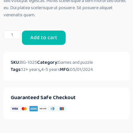
sed volutpat egestas. Mollis scelerisque a sem morbi sed donec
eu. Dui platea scelerisque ut posuere. Sit posuere aliquet
venenatis quam.
Galore:
Add to cart
Rev
Up
the
Playtime
SKU:
BG-1025
Category:
Games and puzzle
Excitement!
Tags:
12+ years
,
4-5 years
MFG:
05/01/2024
quantity
Guaranteed Safe Checkout