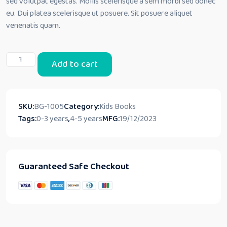
sed volutpat egestas. Mollis scelerisque a sem morbi sed donec
eu. Dui platea scelerisque ut posuere. Sit posuere aliquet
venenatis quam.
Galore:
Add to cart
Rev
Up
the
Playtime
SKU:
BG-1005
Category:
Kids Books
Excitement!
Tags:
0-3 years
,
4-5 years
MFG:
19/12/2023
quantity
Guaranteed Safe Checkout