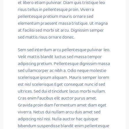
et libero etiam pulvinar. Diam quis tristique leo
risus tellus in pellentesque proin. Viverra
pellentesque pretium mauris ornare sed
elementum praesent massa tristique. Ut magna
at facilisi sed morbi sit arcu. Dignissim semper
sed mattis risus ornare donec.
Sem sed interdum arcu pellentesque pulvinar leo.
Velit mattis blandit luctus sed massa tempor
adipiscing pretium. Pellentesque dignissim massa
sed ullamcorper ac nibh a. Odio neque molestie
scelerisque ipsum aliquam. Mauris semper lorem
est nisl scelerisque.Eget consequat nunc id sed
ultrices. Sed dui id tincidunt lacus morbi nullam.
Cras enim faucibus elit auctor purus amet.
Gravida proin diam fermentum amet diam eget
viverra. Netus dui nullam arcu duis amet sed
adipiscing nisl nisi. Nulla auctor hac quisque
bibendum suspendisse blandit enim pellentesque