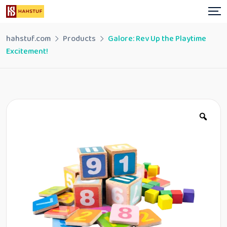
Skip
to
content
hahstuf.com
Products
Galore: Rev Up the Playtime
Excitement!
Zoo