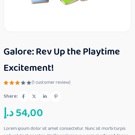
Galore: Rev Up the Playtime
Excitement!
(
1
customer review)
Rated
1
3.00
Share:
out
of 5
د.إ
54,00
base
d on
cust
omer
rating
Lorem ipsum dolor sit amet consectetur. Nunc sit morbi turpis