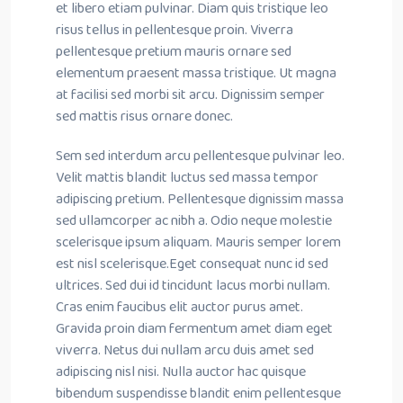
et libero etiam pulvinar. Diam quis tristique leo
risus tellus in pellentesque proin. Viverra
pellentesque pretium mauris ornare sed
elementum praesent massa tristique. Ut magna
at facilisi sed morbi sit arcu. Dignissim semper
sed mattis risus ornare donec.
Sem sed interdum arcu pellentesque pulvinar leo.
Velit mattis blandit luctus sed massa tempor
adipiscing pretium. Pellentesque dignissim massa
sed ullamcorper ac nibh a. Odio neque molestie
scelerisque ipsum aliquam. Mauris semper lorem
est nisl scelerisque.Eget consequat nunc id sed
ultrices. Sed dui id tincidunt lacus morbi nullam.
Cras enim faucibus elit auctor purus amet.
Gravida proin diam fermentum amet diam eget
viverra. Netus dui nullam arcu duis amet sed
adipiscing nisl nisi. Nulla auctor hac quisque
bibendum suspendisse blandit enim pellentesque