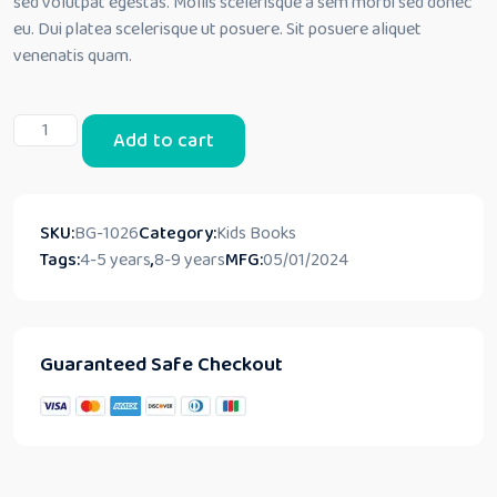
sed volutpat egestas. Mollis scelerisque a sem morbi sed donec
was:
is:
eu. Dui platea scelerisque ut posuere. Sit posuere aliquet
venenatis quam.
33,00 د.إ.
54,00 د.إ.
Harbor:
Add to cart
Where
Young
Musicians
Find
SKU:
BG-1026
Category:
Kids Books
Melody!
Tags:
4-5 years
,
8-9 years
MFG:
05/01/2024
quantity
Guaranteed Safe Checkout