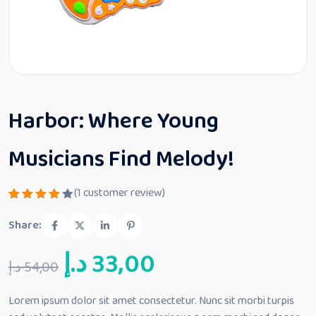
Harbor: Where Young
Musicians Find Melody!
(
1
customer review)
Rated
1
4.00
Share:
out of
5
Original
Current
د.إ
33,00
based
د.إ
54,00
on
custom
er
price
price
rating
Lorem ipsum dolor sit amet consectetur. Nunc sit morbi turpis