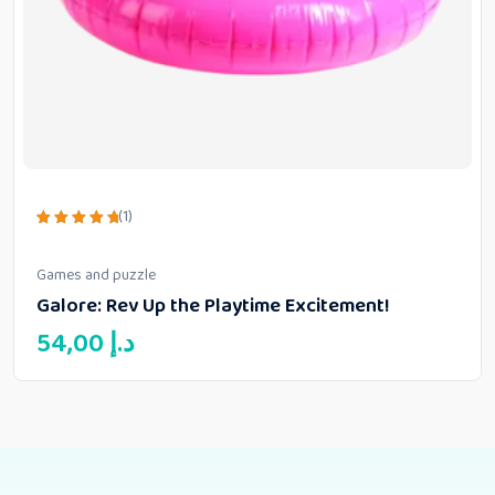
(1)
Rated
5.00
out of 5
Games and puzzle
Galore: Rev Up the Playtime Excitement!
54,00
د.إ