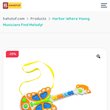
Skip
to
content
hahstuf.com
Products
Harbor: Where Young
Musicians Find Melody!
-39%
Zoo