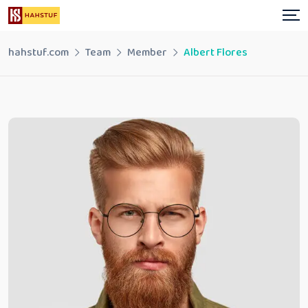
Skip
to
content
hahstuf.com
Team
Member
Albert Flores