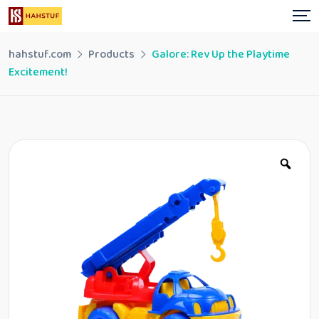
Skip
to
content
hahstuf.com
Products
Galore: Rev Up the Playtime
Excitement!
Zoo