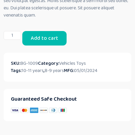
sed volutpat egestas. Mollis scelerisque a sem morbi sed donec
eu. Dui platea scelerisque ut posuere. Sit posuere aliquet
venenatis quam.
Galore:
Add to cart
Rev
Up
the
Playtime
SKU:
BG-1009
Category:
Vehicles Toys
Excitement!
Tags:
10-11 years
,
8-9 years
MFG:
05/01/2024
quantity
Guaranteed Safe Checkout