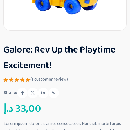
Galore: Rev Up the Playtime
Excitement!
(
1
customer review)
Rated
1
5.00
out
Share:
of 5
based
د.إ
33,00
on
customer
rating
Lorem ipsum dolor sit amet consectetur. Nunc sit morbi turpis