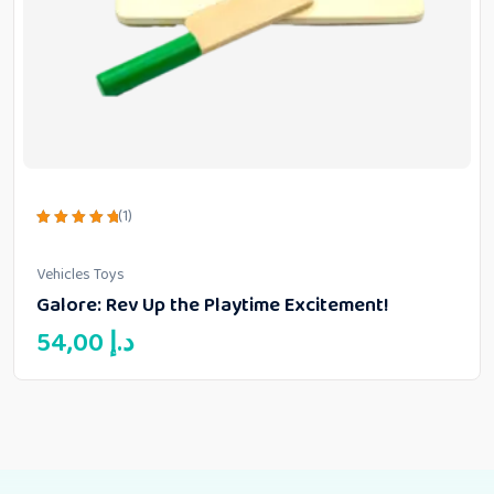
(1)
Rated
5.00
out of 5
Vehicles Toys
Galore: Rev Up the Playtime Excitement!
54,00
د.إ