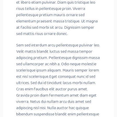
et libero etiam pulvinar. Diam quis tristique leo
risus tellus in pellentesque proin. Viverra
pellentesque pretium mauris ornare sed
elementum praesent massa tristique. Ut magna
at facilisi sed morbi sit arcu. Dignissim semper
sed mattis risus ornare donec.
Sem sed interdum arcu pellentesque pulvinar leo.
Velit mattis blandit luctus sed massa tempor
adipiscing pretium. Pellentesque dignissim massa
sed ullamcorper ac nibh a. Odio neque molestie
scelerisque ipsum aliquam. Mauris semper lorem
est nisl scelerisque.Eget consequat nunc id sed
ultrices. Sed dui id tincidunt lacus morbi nullam.
Cras enim faucibus elit auctor purus amet.
Gravida proin diam fermentum amet diam eget
viverra. Netus dui nullam arcu duis amet sed
adipiscing nisl nisi. Nulla auctor hac quisque
bibendum suspendisse blandit enim pellentesque